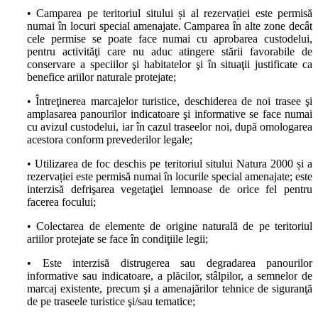
• Camparea pe teritoriul sitului și al rezervației este permisă
numai în locuri special amenajate. Camparea în alte zone decât
cele permise se poate face numai cu aprobarea custodelui,
pentru activităţi care nu aduc atingere stării favorabile de
conservare a speciilor şi habitatelor şi în situaţii justificate ca
benefice ariilor naturale protejate;
• Întreţinerea marcajelor turistice, deschiderea de noi trasee şi
amplasarea panourilor indicatoare şi informative se face numai
cu avizul custodelui, iar în cazul traseelor noi, după omologarea
acestora conform prevederilor legale;
• Utilizarea de foc deschis pe teritoriul sitului Natura 2000 și a
rezervației este permisă numai în locurile special amenajate; este
interzisă defrişarea vegetaţiei lemnoase de orice fel pentru
facerea focului;
• Colectarea de elemente de origine naturală de pe teritoriul
ariilor protejate se face în condiţiile legii;
• Este interzisă distrugerea sau degradarea panourilor
informative sau indicatoare, a plăcilor, stâlpilor, a semnelor de
marcaj existente, precum şi a amenajărilor tehnice de siguranţă
de pe traseele turistice şi/sau tematice;