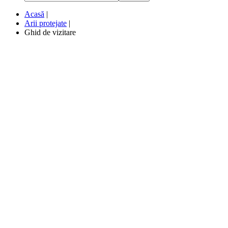
Acasă
|
Arii protejate
|
Ghid de vizitare