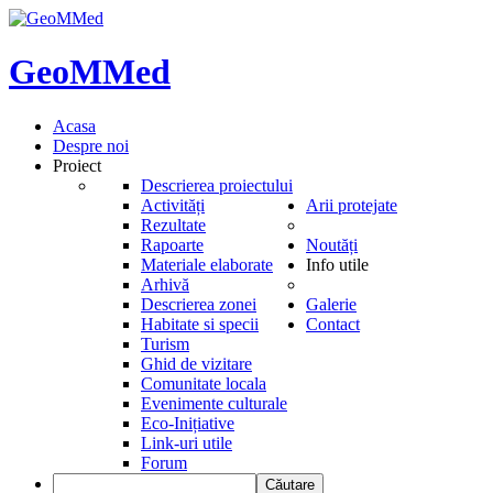
GeoMMed
Acasa
Despre noi
Proiect
Descrierea proiectului
Activități
Arii protejate
Rezultate
Rapoarte
Noutăți
Materiale elaborate
Info utile
Arhivă
Descrierea zonei
Galerie
Habitate si specii
Contact
Turism
Ghid de vizitare
Comunitate locala
Evenimente culturale
Eco-Inițiative
Link-uri utile
Forum
Căutare