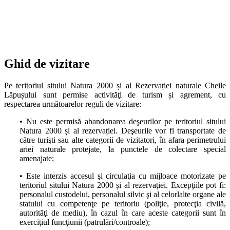
Ghid
de
vizitare
Pe teritoriul sitului Natura 2000 și al Rezervației naturale Cheile
Lăpușului sunt permise activităţi de turism și agrement, cu
respectarea următoarelor reguli de vizitare:
• Nu este permisă abandonarea deşeurilor pe teritoriul sitului
Natura 2000 și al rezervației. Deşeurile vor fi transportate de
către turişti sau alte categorii de vizitatori, în afara perimetrului
ariei naturale protejate, la punctele de colectare special
amenajate;
• Este interzis accesul şi circulaţia cu mijloace motorizate pe
teritoriul sitului Natura 2000 și al rezervaţiei. Excepţiile pot fi:
personalul custodelui, personalul silvic şi al celorlalte organe ale
statului cu competenţe pe teritoriu (poliţie, protecţia civilă,
autorităţi de mediu), în cazul în care aceste categorii sunt în
exerciţiul funcţiunii (patrulări/controale);