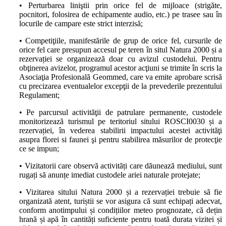
• Perturbarea liniştii prin orice fel de mijloace (strigăte,
pocnitori, folosirea de echipamente audio, etc.) pe trasee sau în
locurile de campare este strict interzisă;
• Competiţiile, manifestările de grup de orice fel, cursurile de
orice fel care presupun accesul pe teren în situl Natura 2000 și a
rezervației se organizează doar cu avizul custodelui. Pentru
obţinerea avizelor, programul acestor acţiuni se trimite în scris la
Asociaţia Profesională Geommed, care va emite aprobare scrisă
cu precizarea eventualelor excepţii de la prevederile prezentului
Regulament;
• Pe parcursul activităţii de patrulare permanente, custodele
monitorizează turismul pe teritoriul sitului ROSCI0030 și a
rezervației, în vederea stabilirii impactului acestei activităţi
asupra florei si faunei şi pentru stabilirea măsurilor de protecţie
ce se impun;
• Vizitatorii care observă activități care dăunează mediului, sunt
rugați să anunțe imediat custodele ariei naturale protejate;
• Vizitarea sitului Natura 2000 și a rezervației trebuie să fie
organizată atent, turiștii se vor asigura că sunt echipați adecvat,
conform anotimpului și condițiilor meteo prognozate, că dețin
hrană și apă în cantități suficiente pentru toată durata vizitei și