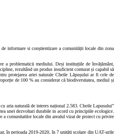
i de informare si conștientizare a comunității locale din zona
ere a problematicii mediului. Deși instituțiile de învățământ,
cipline, rezultând un produs insuficient conturat și capabil să
ru protejarea ariei naturale Cheile Lăpușului ar fi cele de
roporție de 100 % au considerat că biodiversitatea, mediul și
cu aria naturală de interes național 2.583. Cheile Lapusului”
atea unei dezvoltari durabile in acord cu principiile ecologice.
e a comunitatilor locale din arealul vizat de proiect cu privire
itar, în perioada 2019-2020, în 7 unități școlare din UAT-urile