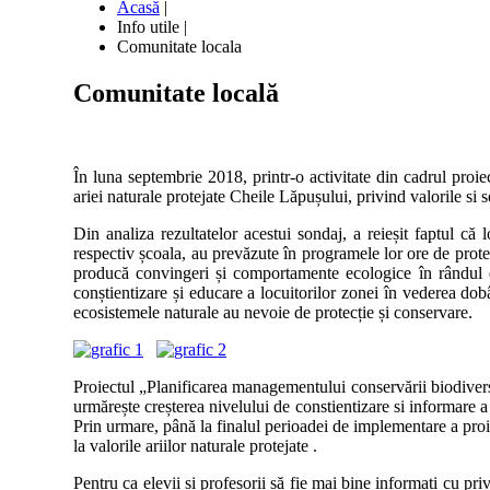
Acasă
|
Info utile
|
Comunitate locala
Comunitate
locală
În luna septembrie 2018, printr-o activitate din cadrul proie
ariei naturale protejate Cheile Lăpușului, privind valorile si s
Din analiza rezultatelor acestui sondaj, a reieșit faptul că 
respectiv școala, au prevăzute în programele lor ore de protec
producă convingeri și comportamente ecologice în rândul el
conștientizare și educare a locuitorilor zonei în vederea do
ecosistemele naturale au nevoie de protecție și conservare.
Proiectul „Planificarea managementului conservării biodivers
urmărește creșterea nivelului de constientizare si informare a 
Prin urmare, până la finalul perioadei de implementare a proiec
la valorile ariilor naturale protejate .
Pentru ca elevii și profesorii să fie mai bine informați cu pr