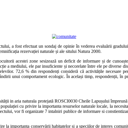
ctului, a fost efectuat un sondaj de opinie în vederea evaluării gradulu
emnificația rezervației naturale și ale sitului Natura 2000.
locuitorii acestei zone sesizează un deficit de informare și de cunoașt
ție a mediului, ele par insuficiente și necorelate între ele pe diverse dis
evilor. 72,6 % din respondenți consideră că activitățile necesare pent
bândirii unui comportament ecologic. În același timp, respondenții, în p
ității in aria naturala protejată ROSCI0030 Cheile Lapușului împreună 
populației cu privire la importanta resurselor naturale locale, la necesit
tului, vor fi organizate 7 intalniri publice de informare si constientizar
ivire la importanța conservării habitatelor și a speciilor de interes comun