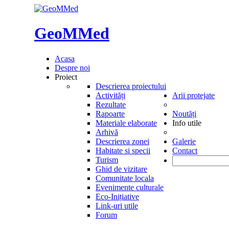
GeoMMed
Acasa
Despre noi
Proiect
Descrierea proiectului
Activități
Arii protejate
Rezultate
Rapoarte
Noutăți
Materiale elaborate
Info utile
Arhivă
Descrierea zonei
Galerie
Habitate si specii
Contact
Turism
Ghid de vizitare
Comunitate locala
Evenimente culturale
Eco-Inițiative
Link-uri utile
Forum