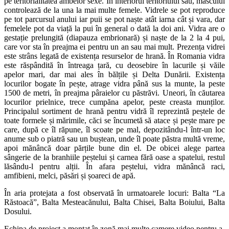
pe teritorialitatea ambelor sexe. În interiorul teritoriului său, masculul
controlează de la una la mai multe femele. Vidrele se pot reproduce
pe tot parcursul anului iar puii se pot naște atât iarna cât și vara, dar
femelele pot da viață la pui în general o dată la doi ani. Vidra are o
gestație prelungită (diapauza embrionară) și naște de la 2 la 4 pui,
care vor sta în preajma ei pentru un an sau mai mult. Prezența vidrei
este strâns legată de existența resurselor de hrană. În Romania vidra
este răspândită în întreaga țară, cu deosebire în lacurile și văile
apelor mari, dar mai ales în bălțile și Delta Dunării. Existența
locurilor bogate în pește, atrage vidra până sus la munte, la peste
1500 de metri, în preajma pâraielor cu păstrăvi. Uneori, în căutarea
locurilor prielnice, trece cumpăna apelor, peste creasta munților.
Principalul sortiment de hrană pentru vidră îl reprezintă peștele de
toate formele și mărimile, căci se încumetă să atace și pește mare pe
care, după ce îl răpune, îl scoate pe mal, depozitându-l într-un loc
anume sub o piatră sau un buștean, unde îl poate păstra multă vreme,
apoi mănâncă doar părțile bune din el. De obicei alege partea
sângerie de la branhiile peștelui și carnea fără oase a spatelui, restul
lăsându-l pentru alții. În afara peștelui, vidra mănâncă raci,
amfibieni, melci, păsări și șoareci de apă.
În aria protejata a fost observată în urmatoarele locuri: Balta “La
Răstoacă”, Balta Mesteacănului, Balta Chisei, Balta Boiului, Balta
Dosului.
Echipa de proiect a montat în zonă mai multe camere video pentru a