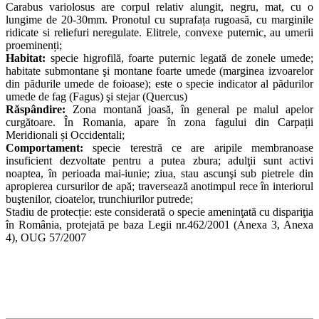
Carabus variolosus are corpul relativ alungit, negru, mat, cu o
lungime de 20-30mm. Pronotul cu suprafața rugoasă, cu marginile
ridicate si reliefuri neregulate. Elitrele, convexe puternic, au umerii
proeminenți;
Habitat:
specie higrofilă, foarte puternic legată de zonele umede;
habitate submontane şi montane foarte umede (marginea izvoarelor
din pădurile umede de foioase); este o specie indicator al pădurilor
umede de fag (Fagus) şi stejar (Quercus)
Răspândire:
Zona montană joasă, în general pe malul apelor
curgătoare. În Romania, apare în zona fagului din Carpații
Meridionali și Occidentali;
Comportament:
specie terestră ce are aripile membranoase
insuficient dezvoltate pentru a putea zbura; adulţii sunt activi
noaptea, în perioada mai-iunie; ziua, stau ascunşi sub pietrele din
apropierea cursurilor de apă; traversează anotimpul rece în interiorul
buştenilor, cioatelor, trunchiurilor putrede;
Stadiu de protecție: este considerată o specie ameninţată cu dispariţia
în România, protejată pe baza Legii nr.462/2001 (Anexa 3, Anexa
4), OUG 57/2007