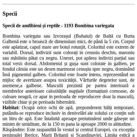
Specii
Specii de amfibieni și reptile - 1193 Bombina variegata
Bombina variegata sau Izvorașul (Buhaiul) de Baltă cu Burta
Galbenă este o broască de dimensiuni mici, de până la 5 cm. Corpul
este aplatizat, capul mare are botul rotunjit. Coloritul este extrem de
variabil. Dorsal, indivizii sunt colorați in cenusiu deschis, maroniu
sau măsliniu pătat cu negru. Uneori, pot apărea indivizi parțial sau
total verzi dorsal. Abdomenul și gușa sunt colorate in galben, pe
fondul căruia este un desen marmorat cenușiu spre negru, dominând
însă pigmentul galben. Coloritul este foarte intens, reprezentând un
mijloc de avertizare asupra toxicității. Vârfurile degetelor sunt, de
asemene,a galbene. Masculii prezintă pe partea interioară a
membrelor anterioare calozitățile nupțiale (formațiuni cornoase, de
culoare neagră, ce apar in perioada de reproducere doar la masculi),
vizibile chiar și pe perioada hibernării.
Habitat:
Ocupă orice ochi de apă, preponderent bălți temporare,
putându-se reproduce inclusiv in denivelări ale solului ce conțin sub
un litru de apă. Este întalnită aproape pretutindeni unde găsește un
minim de umiditate, de la 150 m pana la aproape 2000 m altitudine.
Răspândire: Este raspandită în vestul și centrul Europei, cu excepția
peninsulei Iberice, Marii Britanii și Scandinaviei. Limita estică a