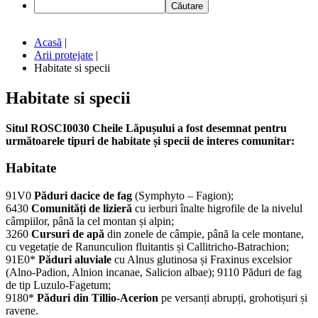
Căutare
Acasă
|
Arii protejate
|
Habitate si specii
Habitate
si
specii
Situl ROSCI0030 Cheile Lăpușului a fost desemnat pentru
următoarele tipuri de habitate și specii de interes comunitar:
Habitate
91V0
Păduri dacice de fag
(Symphyto – Fagion);
6430
Comunități de lizieră
cu ierburi înalte higrofile de la nivelul
câmpiilor, până la cel montan și alpin;
3260
Cursuri de apă
din zonele de câmpie, până la cele montane,
cu vegetație de Ranunculion fluitantis și Callitricho-Batrachion;
91E0*
Păduri aluviale
cu Alnus glutinosa și Fraxinus excelsior
(Alno-Padion, Alnion incanae, Salicion albae); 9110 Păduri de fag
de tip Luzulo-Fagetum;
9180*
Păduri din Tillio-Acerion
pe versanți abrupți, grohotișuri și
ravene.