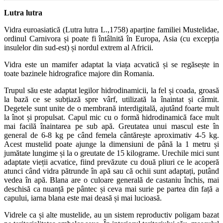
Lutra lutra
Vidra euroasiatică (Lutra lutra L.,1758) aparține familiei Mustelidae,
ordinul Carnivora și poate fi întâlnită în Europa, Asia (cu excepția
insulelor din sud-est) și nordul extrem al Africii.
Vidra este un mamifer adaptat la viața acvatică și se regăsește in
toate bazinele hidrografice majore din Romania.
Trupul său este adaptat legilor hidrodinamicii, la fel și coada, groasă
la bază ce se subțiază spre vârf, utilizată la înaintat și cârmit.
Degetele sunt unite de o membrană interdigitală, ajutând foarte mult
la înot și propulsat. Capul mic cu o formă hidrodinamică face mult
mai facilă înaintarea pe sub apă. Greutatea unui mascul este în
general de 6-8 kg pe când femela cântărește aproximativ 4-5 kg.
Acest mustelid poate ajunge la dimensiuni de până la 1 metru și
jumătate lungime și la o greutate de 15 kilograme. Urechile mici sunt
adaptate vieții acvatice, fiind prevăzute cu două pliuri ce le acoperă
atunci când vidra pătrunde în apă sau că ochii sunt adaptați, putând
vedea în apă. Blana are o culoare generală de castaniu închis, mai
deschisă ca nuanță pe pântec și ceva mai surie pe partea din față a
capului, iarna blana este mai deasă și mai lucioasă.
Vidrele ca și alte mustelide, au un sistem reproductiv poligam bazat