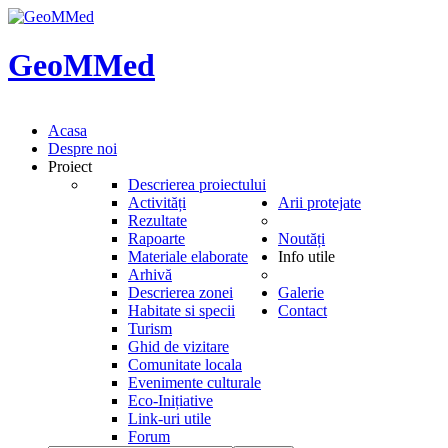
GeoMMed
Acasa
Despre noi
Proiect
Descrierea proiectului
Activități
Arii protejate
Rezultate
Rapoarte
Noutăți
Materiale elaborate
Info utile
Arhivă
Descrierea zonei
Galerie
Habitate si specii
Contact
Turism
Ghid de vizitare
Comunitate locala
Evenimente culturale
Eco-Inițiative
Link-uri utile
Forum