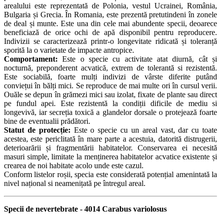
arealului este reprezentată de Polonia, vestul Ucrainei, România,
Bulgaria și Grecia. În Romania, este prezentă pretutindeni în zonele
de deal și munte. Este una din cele mai abundente specii, deoarece
beneficiază de orice ochi de apă disponibil pentru reproducere.
Indivizii se caracterizează printr-o longevitate ridicată și toleranță
sporită la o varietate de impacte antropice.
Comportament:
Este o specie cu activitate atat diurnă, cât și
nocturnă, preponderent acvatică, extrem de tolerantă si rezistentă.
Este sociabilă, foarte mulți indivizi de vârste diferite putând
conviețui în bălți mici. Se reproduce de mai multe ori în cursul verii.
Ouăle se depun în grămezi mici sau izolat, fixate de plante sau direct
pe fundul apei. Este rezistentă la condiții dificile de mediu si
longevivă, iar secreția toxică a glandelor dorsale o protejează foarte
bine de eventualii prădători.
Statut de protecție:
Este o specie cu un areal vast, dar cu toate
acestea, este periclitată în mare parte a acestuia, datorită distrugerii,
deterioarării și fragmentării habitatelor. Conservarea ei necesită
masuri simple, limitate la menținerea habitatelor acvatice existente și
crearea de noi habitate acolo unde este cazul.
Conform listelor roșii, specia este considerată potențial amenintată la
nivel național si neamenițată pe întregul areal.
Specii de nevertebrate - 4014 Carabus variolosus