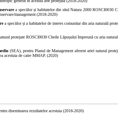
antropic generat in aceasta arie protejată (2018-2020)
nservare
a speciilor și habitatelor din situl Natura 2000 ROSCI0030 Ch
 conservare/management (2018-2020)
re
a speciilor și a habitatelor de interes comunitar din aria naturală p
 natural protejate ROSCI0030 Cheile Lăpușului împreună cu aria naturală
mediu
(SEA), pentru Planul de Management aferent ariei natural prote
area acestuia de catre MMAP. (2020)
entru diseminarea rezultatelor acestuia (2018-2020)