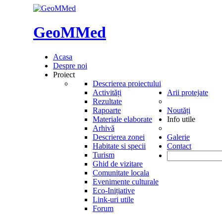
GeoMMed
Acasa
Despre noi
Proiect
Descrierea proiectului
Activități
Arii protejate
Rezultate
Rapoarte
Noutăți
Materiale elaborate
Info utile
Arhivă
Descrierea zonei
Galerie
Habitate si specii
Contact
Turism
Ghid de vizitare
Comunitate locala
Evenimente culturale
Eco-Inițiative
Link-uri utile
Forum