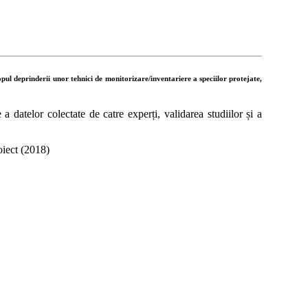
opul
deprinderii
unor
tehnici
de
monitorizare/inventariere
a
speciilor
protejate,
a datelor colectate de catre experți, validarea studiilor și a
oiect (2018)