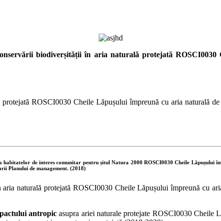
conservării biodiverșității în aria naturală protejată ROSCI003
ă protejată ROSCI0030 Cheile Lăpușului împreună cu aria naturală de 
a
habitatelor
de
interes
comunitar
pentru
șitul
Natura
2000
ROSCI0030
Cheile
Lăpușului
î
rii
Planului
de
management.
(2018)
 aria naturală protejată ROSCI0030 Cheile Lăpușului împreună cu aria 
pactului antropic
asupra ariei naturale protejate ROSCI0030 Cheile Lă