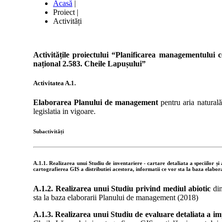
Acasă
|
Proiect
|
Activități
Activitățile proiectului “Planificarea managementului 
național 2.583. Cheile Lapușului”
Activitatea
A.1.
Elaborarea Planului de management
pentru aria natural
legislatia in vigoare.
Subactivități
A.1.1.
Realizarea
unui
Studiu
de
inventariere
-
cartare
detaliata
a
speciilor
și
cartografierea
GIS
a
distributiei
acestora,
informatii
ce
vor
sta
la
baza
elabora
A.1.2. Realizarea unui Studiu privind mediul abiotic
din
sta la baza elaborarii Planului de management (2018)
A.1.3. Realizarea unui Studiu de evaluare detaliata a im