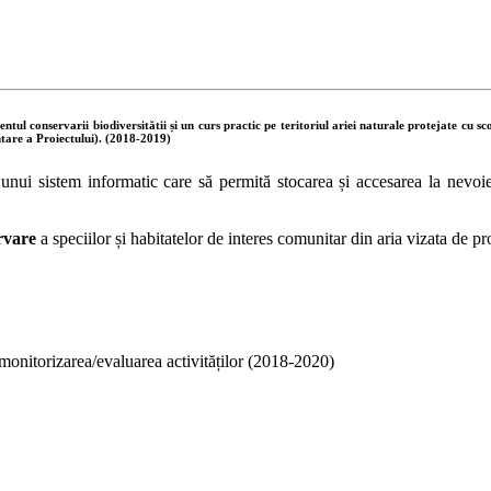
entul
conservarii
biodiversitătii
și
un
curs
practic
pe
teritoriul
ariei
naturale
protejate
cu
sc
tare
a
Proiectului).
(2018-2019)
 unui sistem informatic care să permită stocarea și accesarea la nevoie 
rvare
a speciilor și habitatelor de interes comunitar din aria vizata de pr
monitorizarea/evaluarea activităților (2018-2020)