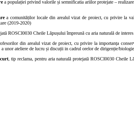
re
a populației privind valorile și semnificatia ariilor protejate – realiz
are
a comunităților locale din arealul vizat de proiect, cu privire la valo
izare (2019-2020)
tejată ROSCI0030 Cheile Lăpușului împreună cu aria naturală de interes
ofesorilor din arealul vizat de proiect, cu privire la importanța conserv
, a unor ateliere de lucru și discuții in cadrul orelor de dirigenție/biolo
scurt
, tip reclama, pentru aria naturală protejată ROSCI0030 Cheile Lă