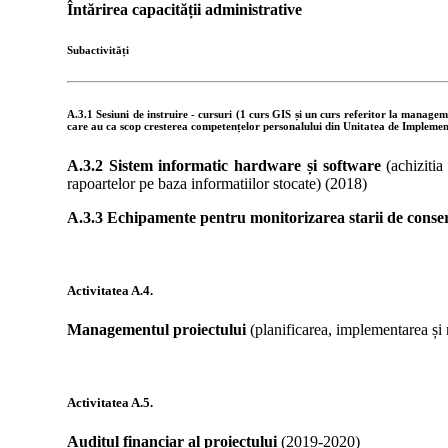
Întărirea capacității administrative
Subactivități
A.3.1
Sesiuni
de
instruire
-
cursuri
(1
curs
GIS
și
un
curs
referitor
la
managem
care
au
ca
scop
cresterea
competențelor
personalului
din
Unitatea
de
Implemen
A.3.2 Sistem informatic hardware și software
(achizitia
rapoartelor pe baza informatiilor stocate) (2018)
A.3.3 Echipamente pentru monitorizarea starii de conse
Activitatea
A.4.
Managementul proiectului
(planificarea, implementarea și 
Activitatea
A.5.
Auditul financiar al proiectului
(2019-2020)