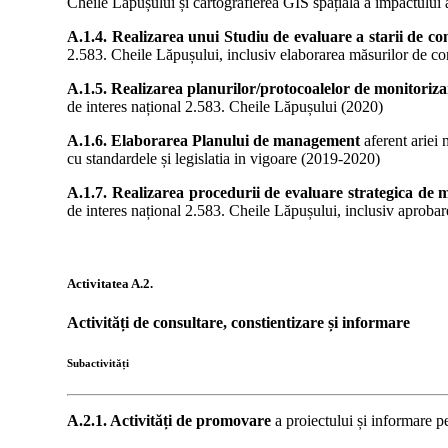
Cheile Lăpușului și cartografierea GIS spațială a impactului 
A.1.4. Realizarea unui Studiu de evaluare a starii de co
2.583. Cheile Lăpușului, inclusiv elaborarea măsurilor de
A.1.5. Realizarea planurilor/protocoalelor de monitoriza
de interes național 2.583. Cheile Lăpușului (2020)
A.1.6. Elaborarea Planului de management
aferent ariei
cu standardele și legislatia in vigoare (2019-2020)
A.1.7. Realizarea procedurii de evaluare strategica de 
de interes național 2.583. Cheile Lăpușului, inclusiv aprob
Activitatea
A.2.
Activități de consultare, constientizare și informare
Subactivități
A.2.1. Activități de promovare
a proiectului și informare p