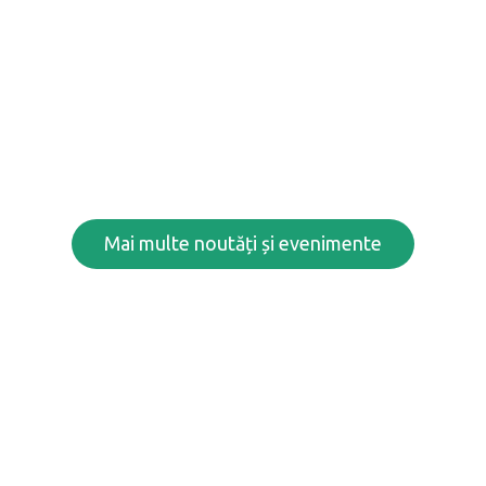
Drumeție
în
Cheile
Lăpușului
Citește mai mult...
Mai multe noutăți și evenimente